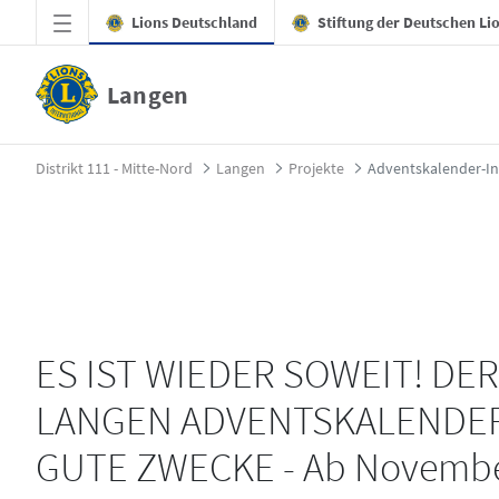
Zum Hauptinhalt springen
Lions Deutschland
Stiftung der Deutschen Li
Langen
Adventskalender-Informationen - Langen
Distrikt 111 - Mitte-Nord
Langen
Projekte
Adventskalender-I
ES IST WIEDER SOWEIT! DE
LANGEN ADVENTSKALENDER
GUTE ZWECKE - Ab November 