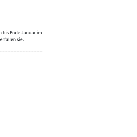
n bis Ende Januar im
rfallen sie.
----------------------------